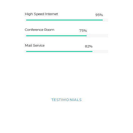
High Speed Internet
95%
Conference Room
75%
Mail Service
82%
TESTIMONIALS
People Talking
About Us