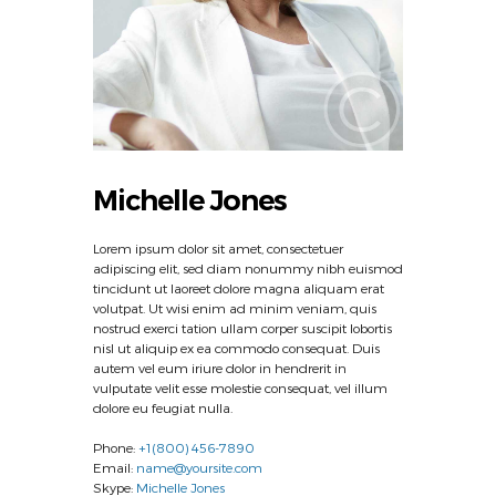
Michelle Jones
Lorem ipsum dolor sit amet, consectetuer
adipiscing elit, sed diam nonummy nibh euismod
tincidunt ut laoreet dolore magna aliquam erat
volutpat. Ut wisi enim ad minim veniam, quis
nostrud exerci tation ullam corper suscipit lobortis
nisl ut aliquip ex ea commodo consequat. Duis
autem vel eum iriure dolor in hendrerit in
vulputate velit esse molestie consequat, vel illum
dolore eu feugiat nulla.
Phone:
+1(800) 456-7890
Email:
name@yoursite.com
Skype:
Michelle Jones