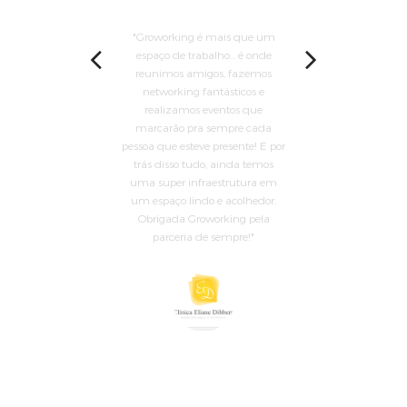
 e
Groworking é mais que um
o como
espaço de trabalho... é onde
inspi
a as
reunimos amigos, fazemos
ess
áceis e
networking fantásticos e
tarefa
realizamos eventos que
marcarão pra sempre cada
pessoa que esteve presente! E por
trás disso tudo, ainda temos
uma super infraestrutura em
um espaço lindo e acolhedor.
Obrigada Groworking pela
A
parceria de sempre!
aIT
Só
CLINICA ELIANE DIBBERN
Clicia Trevisol