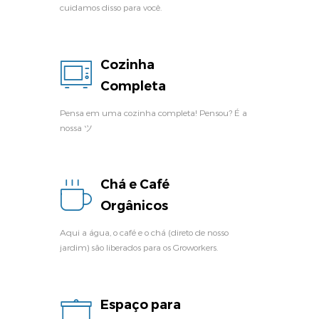
cuidamos disso para você.
Cozinha
Completa
Pensa em uma cozinha completa! Pensou? É a
nossa ツ
Chá e Café
Orgânicos
Aqui a água, o café e o chá (direto de nosso
jardim) são liberados para os Groworkers.
Espaço para