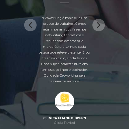
 e
Groworking é mais que um
o como
espaço de trabalho... é onde
inspi
a as
reunimos amigos, fazemos
ess
áceis e
networking fantásticos e
tarefa
realizamos eventos que
marcarão pra sempre cada
pessoa que esteve presente! E por
trás disso tudo, ainda temos
uma super infraestrutura em
um espaço lindo e acolhedor.
Obrigada Groworking pela
A
parceria de sempre!
aIT
Só
CLINICA ELIANE DIBBERN
Clicia Trevisol