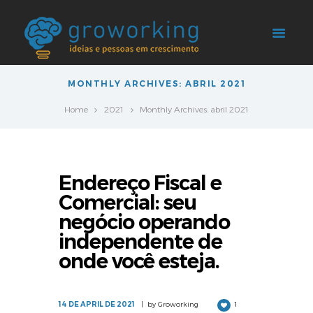
MONTHLY ARCHIVES: ABRIL 2021
Home
2021
Monthly Archives: abril 2021
Endereço Fiscal e
Comercial: seu
negócio operando
independente de
onde você esteja.
14 DE APRIL DE 2021
by
Groworking
1